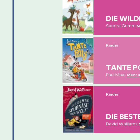
DIE WIL
Sandra Grimm
M
Kinder
TANTE P
Paul Maar
Mehr I
Kinder
DIE BES
David Walliams