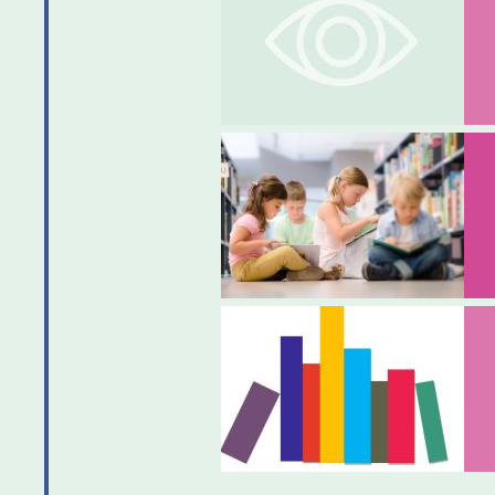
Datum: 08.08.2026
Beginn: 09.00 Uhr bis 12.00
Uhr
Ort: Stadtbücherei
Sommerferien-Programm
Datum: 10.08.2026
Beginn: 15,00 Uhr bis 17.30 Uhr
Ort: Stadtbücherei
Datum: 04.09.2026
Beginn: 15.00 Uhr
Ort: Stadtbücherei