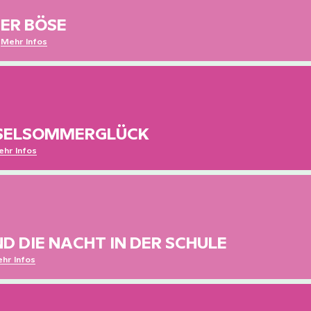
ER BÖSE
r
Mehr Infos
Penelopes Hund Hektor ist verschwunden – und sie vermutet, dass
Vater ihn in ein neues Ungeheuer verwandelt hat. Gemeinsam mit 
Freunden und einem lila Ungeheuer macht sie sich auf die Suche.
NSELSOMMERGLÜCK
hr Infos
Lene liebt den Sommer! Jeden Tag im Meer baden, Eis naschen u
mit Freundinnen am Strand liegen. Dann ist da noch der
Schreibwettbewerb, für den sie eine Reportage schreibt. Und Mat
der Junge mit dem süßen Lächeln.
D DIE NACHT IN DER SCHULE
hr Infos
Conni und ihre Klasse freuen sich auf eine spannende Übernachtu