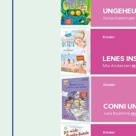
UNGEHEU
Sonja Kaiblinge
Kinder
LENES I
Mia Andersen
Me
Kinder
CONNI UN
Julia Boehme
Me
Kinder