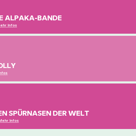
der Schule. Doch geheimnisvolle Vorfälle, ein verschwundenes
Kuscheltier und das Gerücht über ein Schulmonster sorgen für je
Menge Aufregung.
DE ALPAKA-BANDE
ehr Infos
Emmi freut sich riesig über drei Alpakas auf dem Hof ihrer Eltern. 
die Tiere plötzlich sprechen können, beginnt ein turbulentes
Abenteuer voller Witz und Geheimnisse. Ein lustiger Lesespaß für
Kinder ab 7 Jahren.
OLLY
nfos
Zum 10. Geburtstag erhält Mirko ein geheimnisvolles Buch von sei
exzentrischen Tante Polly. Während der Sommerferien bei ihr ger
gemeinsam mit seiner neuen Freundin Monika in ein spannendes
Abenteuer…
TEN SPÜRNASEN DER WELT
Mehr Infos